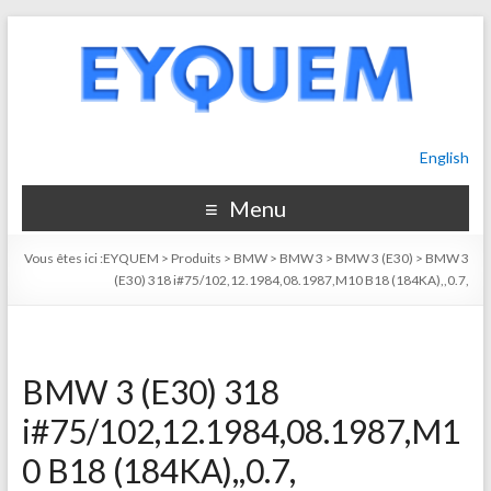
English
Menu
Vous êtes ici :
EYQUEM
>
Produits
>
BMW
>
BMW 3
>
BMW 3 (E30)
>
BMW 3
(E30) 318 i#75/102,12.1984,08.1987,M10 B18 (184KA),,0.7,
BMW 3 (E30) 318
i#75/102,12.1984,08.1987,M1
0 B18 (184KA),,0.7,