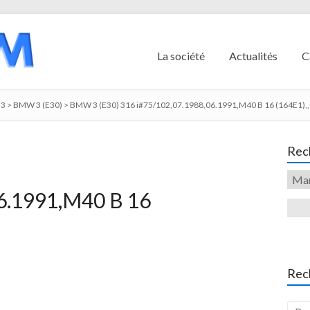
La société
Actualités
C
3
>
BMW 3 (E30)
>
BMW 3 (E30) 316 i#75/102,07.1988,06.1991,M40 B 16 (164E1),,
Rech
6.1991,M40 B 16
Rec