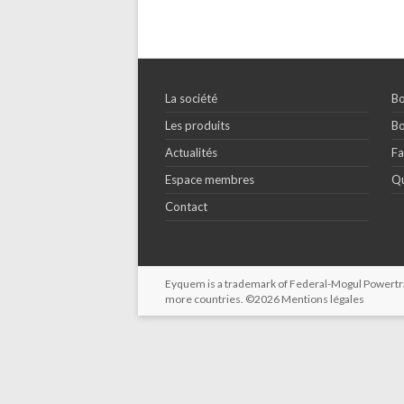
La société
Bo
Les produits
Bo
Actualités
Fa
Espace membres
Qu
Contact
Eyquem is a trademark of Federal-Mogul Powertrain
more countries. ©2026
Mentions légales