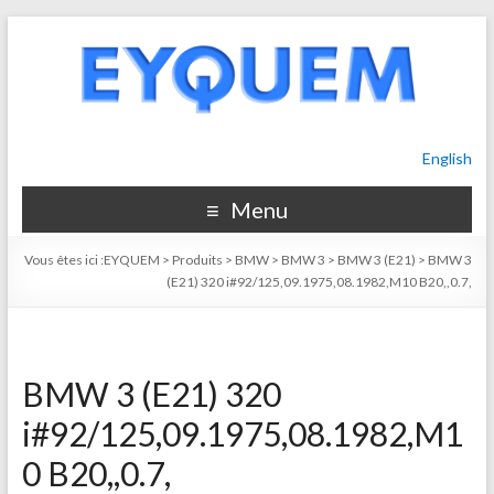
English
Menu
Vous êtes ici :
EYQUEM
>
Produits
>
BMW
>
BMW 3
>
BMW 3 (E21)
>
BMW 3
(E21) 320 i#92/125,09.1975,08.1982,M10 B20,,0.7,
BMW 3 (E21) 320
i#92/125,09.1975,08.1982,M1
0 B20,,0.7,