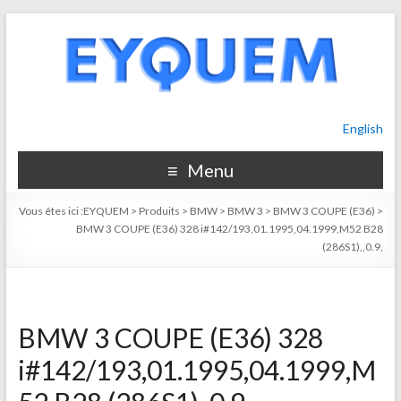
English
Menu
Vous êtes ici :
EYQUEM
>
Produits
>
BMW
>
BMW 3
>
BMW 3 COUPE (E36)
>
BMW 3 COUPE (E36) 328 i#142/193,01.1995,04.1999,M52 B28
(286S1),,0.9,
BMW 3 COUPE (E36) 328
i#142/193,01.1995,04.1999,M