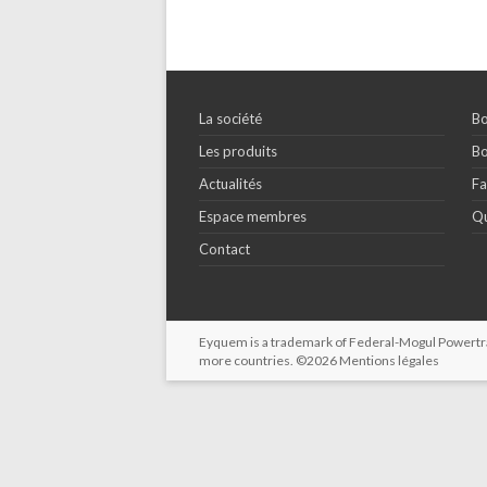
La société
Bo
Les produits
Bo
Actualités
Fa
Espace membres
Qu
Contact
Eyquem is a trademark of Federal-Mogul Powertrain
more countries. ©2026
Mentions légales