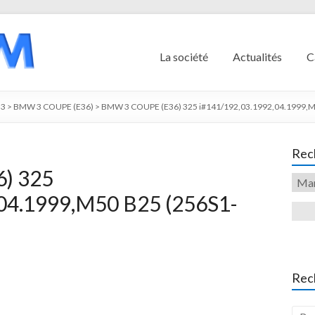
La société
Actualités
C
3
>
BMW 3 COUPE (E36)
>
BMW 3 COUPE (E36) 325 i#141/192,03.1992,04.1999,M5
Rech
) 325
04.1999,M50 B25 (256S1-
Rec