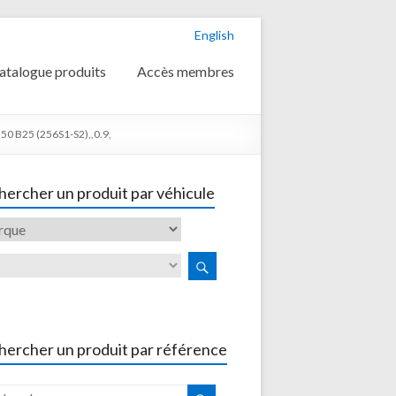
English
atalogue produits
Accès membres
0 B25 (256S1-S2),,0.9,
ercher un produit par véhicule
hercher un produit par référence