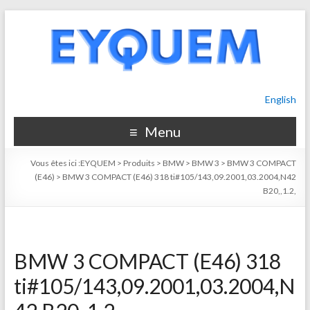
English
Menu
Vous êtes ici :
EYQUEM
>
Produits
>
BMW
>
BMW 3
>
BMW 3 COMPACT
(E46)
>
BMW 3 COMPACT (E46) 318 ti#105/143,09.2001,03.2004,N42
B20,,1.2,
BMW 3 COMPACT (E46) 318
ti#105/143,09.2001,03.2004,N