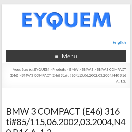
English
Menu
Vous êtes ici :
EYQUEM
>
Produits
>
BMW
>
BMW 3
>
BMW 3 COMPACT
(E46)
>
BMW 3 COMPACT (E46) 316 ti#85/115,06.2002,03.2004,N40 B16
A,,1.2,
BMW 3 COMPACT (E46) 316
ti#85/115,06.2002,03.2004,N4