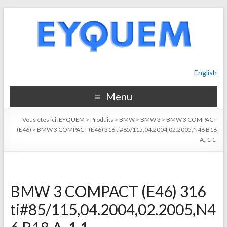
English
Menu
Vous êtes ici :
EYQUEM
>
Produits
>
BMW
>
BMW 3
>
BMW 3 COMPACT
(E46)
>
BMW 3 COMPACT (E46) 316 ti#85/115,04.2004,02.2005,N46 B18
A,,1.1,
BMW 3 COMPACT (E46) 316
ti#85/115,04.2004,02.2005,N4