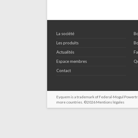
La société
Bo
Les produits
Bo
Actualités
Fa
Espace membres
Qu
Contact
Eyquem is a trademark of Federal-Mogul Powertrain
more countries. ©2026
Mentions légales