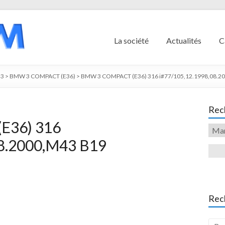
La société
Actualités
C
3
>
BMW 3 COMPACT (E36)
>
BMW 3 COMPACT (E36) 316 i#77/105,12.1998,08.200
Rech
E36) 316
08.2000,M43 B19
Rec