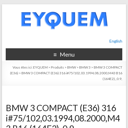
English
Menu
Vous êtes ici :
EYQUEM
>
Produits
>
BMW
>
BMW 3
>
BMW 3 COMPACT
(E36)
>
BMW 3 COMPACT (E36) 316 i#75/102,03.1994,08.2000,M43 B16
(164E2),,0.9,
BMW 3 COMPACT (E36) 316
i#75/102,03.1994,08.2000,M4