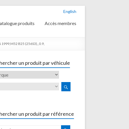
English
atalogue produits
Accès membres
1999,M52 B25 (256S3),,0.9,
ercher un produit par véhicule
hercher un produit par référence