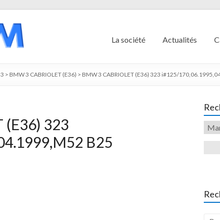
La société
Actualités
C
3
>
BMW 3 CABRIOLET (E36)
>
BMW 3 CABRIOLET (E36) 323 i#125/170,06.1995,04.
Rech
(E36) 323
,04.1999,M52 B25
Rec