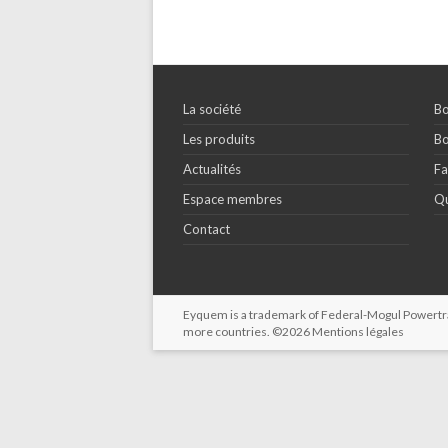
La société
Bo
Les produits
Bo
Actualités
Fa
Espace membres
Qu
Contact
Eyquem is a trademark of Federal-Mogul Powertrain
more countries. ©2026
Mentions légales