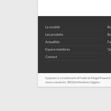
La société
Bo
Les produits
Bo
Actualités
Fa
Espace membres
Qu
Contact
Eyquem is a trademark of Federal-Mogul Powertrain
more countries. ©2026
Mentions légales