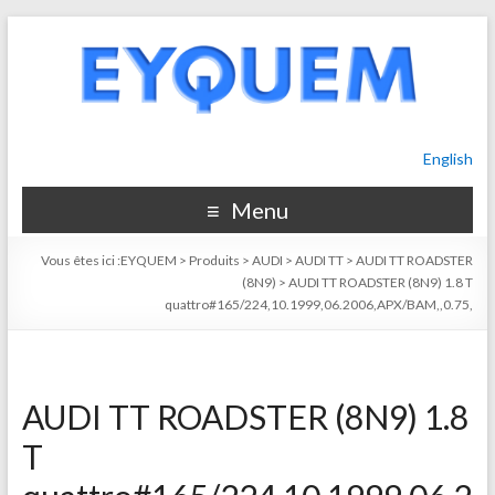
English
Menu
Vous êtes ici :
EYQUEM
>
Produits
>
AUDI
>
AUDI TT
>
AUDI TT ROADSTER
(8N9)
>
AUDI TT ROADSTER (8N9) 1.8 T
quattro#165/224,10.1999,06.2006,APX/BAM,,0.75,
AUDI TT ROADSTER (8N9) 1.8
T