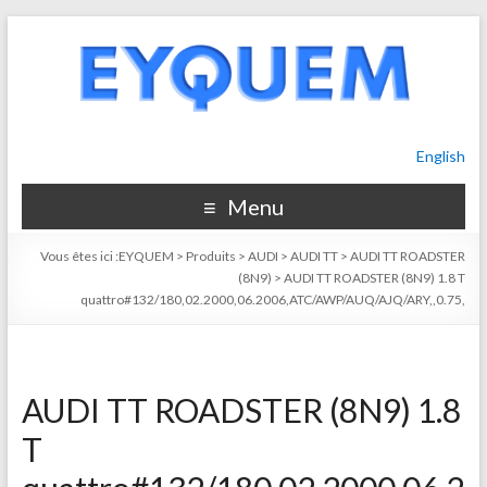
English
Menu
Vous êtes ici :
EYQUEM
>
Produits
>
AUDI
>
AUDI TT
>
AUDI TT ROADSTER
(8N9)
>
AUDI TT ROADSTER (8N9) 1.8 T
quattro#132/180,02.2000,06.2006,ATC/AWP/AUQ/AJQ/ARY,,0.75,
AUDI TT ROADSTER (8N9) 1.8
T