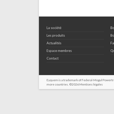
La société
Bo
Les produits
Bo
Actualités
Fa
Espace membres
Qu
Contact
Eyquem is a trademark of Federal-Mogul Powertrain
more countries. ©2026
Mentions légales