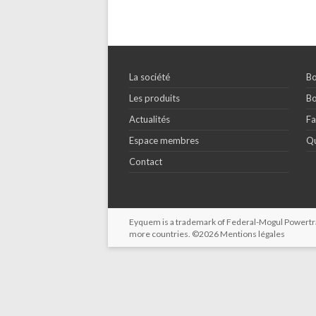
La société
Bo
Les produits
Bo
Actualités
Fa
Espace membres
Qu
Contact
Eyquem is a trademark of Federal-Mogul Powertrain
more countries. ©2026
Mentions légales