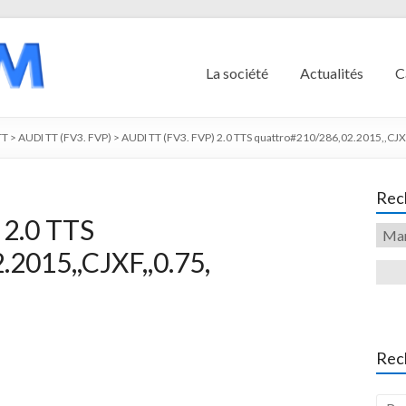
La société
Actualités
C
TT
>
AUDI TT (FV3. FVP)
>
AUDI TT (FV3. FVP) 2.0 TTS quattro#210/286,02.2015,,CJXF
Rech
 2.0 TTS
2015,,CJXF,,0.75,
Rec