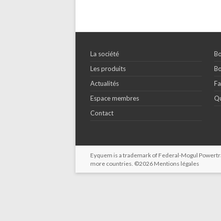
La société
Bo
Les produits
Bo
Actualités
Fa
Espace membres
Qu
Contact
Eyquem is a trademark of Federal-Mogul Powertrain
more countries. ©2026
Mentions légales