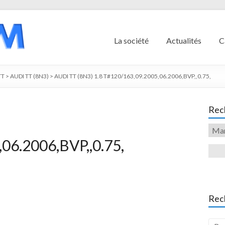
La société
Actualités
C
TT
>
AUDI TT (8N3)
>
AUDI TT (8N3) 1.8 T#120/163,09.2005,06.2006,BVP,,0.75,
Rech
06.2006,BVP,,0.75,
Rec