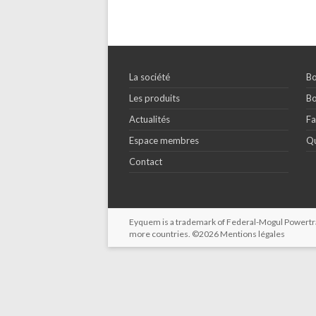
La société
Bo
Les produits
Bo
Actualités
Fa
Espace membres
Qu
Contact
Eyquem is a trademark of Federal-Mogul Powertrain
more countries. ©2026
Mentions légales