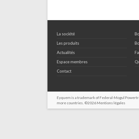
La société
Bo
Les produits
Bo
Actualités
Fa
Espace membres
Qu
Contact
Eyquem is a trademark of Federal-Mogul Powertrain
more countries. ©2026
Mentions légales