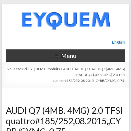
English
Menu
Vous êtes ici :
EYQUEM
>
Produits
>
AUDI
>
AUDI Q7
>
AUDI Q7 (4MB. 4MG)
>
AUDI Q7 (4MB. 4MG) 2.0 TFSI
quattro#185/252,08.2015,,CYRB/CYMC,,0.75,
AUDI Q7 (4MB. 4MG) 2.0 TFSI
quattro#185/252,08.2015,,CY