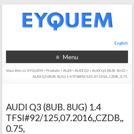
English
Menu
Vous êtes ici :
EYQUEM
>
Produits
>
AUDI
>
AUDI Q3
>
AUDI Q3 (8UB. 8UG)
>
AUDI Q3 (8UB. 8UG) 1.4 TFSI#92/125,07.2016,,CZDB,,0.75,
AUDI Q3 (8UB. 8UG) 1.4
TFSI#92/125,07.2016,,CZDB,,
0.75,