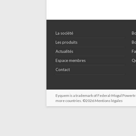
La société
Bo
Les produits
Bo
Actualités
Fa
Espace membres
Qu
Contact
Eyquem is a trademark of Federal-Mogul Powertrain
more countries. ©2026
Mentions légales