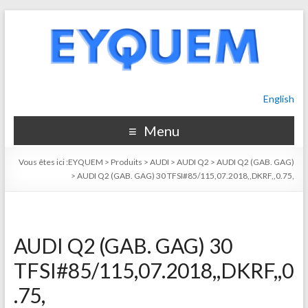
English
Menu
Vous êtes ici :
EYQUEM
>
Produits
>
AUDI
>
AUDI Q2
>
AUDI Q2 (GAB. GAG)
>
AUDI Q2 (GAB. GAG) 30 TFSI#85/115,07.2018,,DKRF,,0.75,
AUDI Q2 (GAB. GAG) 30
TFSI#85/115,07.2018,,DKRF,,0
.75,