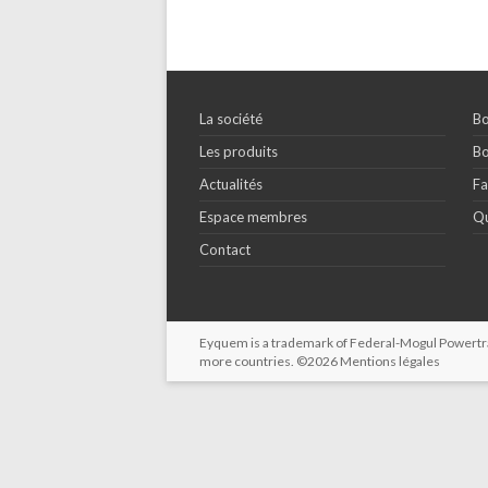
La société
Bo
Les produits
Bo
Actualités
Fa
Espace membres
Qu
Contact
Eyquem is a trademark of Federal-Mogul Powertrain
more countries. ©2026
Mentions légales