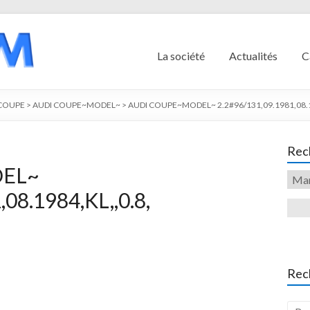
La société
Actualités
C
 COUPE
>
AUDI COUPE~MODEL~
>
AUDI COUPE~MODEL~ 2.2#96/131,09.1981,08.19
Rech
DEL~
08.1984,KL,,0.8,
Rec