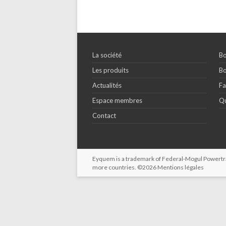
La société
Bo
Les produits
Bo
Actualités
Fa
Espace membres
Qu
Contact
Eyquem is a trademark of Federal-Mogul Powertrain
more countries. ©2026
Mentions légales