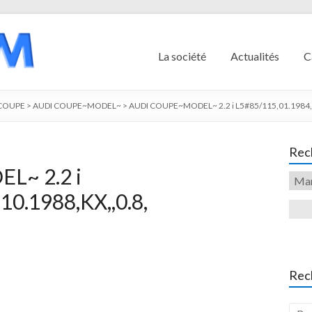
La société
Actualités
C
 COUPE
>
AUDI COUPE~MODEL~
>
AUDI COUPE~MODEL~ 2.2 i L5#85/115,01.1984,1
Rech
L~ 2.2 i
10.1988,KX,,0.8,
Rec