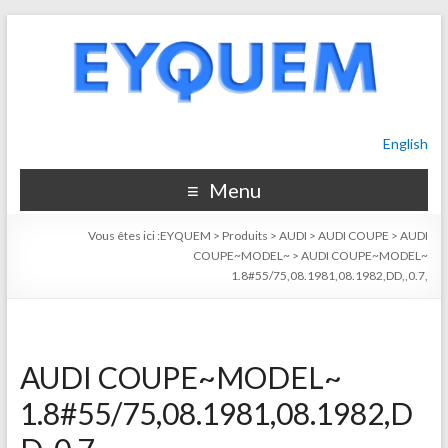
English
Menu
Vous êtes ici :
EYQUEM
>
Produits
>
AUDI
>
AUDI COUPE
>
AUDI
COUPE~MODEL~
>
AUDI COUPE~MODEL~
1.8#55/75,08.1981,08.1982,DD,,0.7,
AUDI COUPE~MODEL~
1.8#55/75,08.1981,08.1982,D