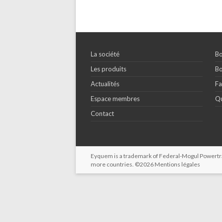
La société
Bo
Les produits
Bo
Actualités
Fa
Espace membres
Qu
Contact
Eyquem is a trademark of Federal-Mogul Powertrain
more countries. ©2026
Mentions légales