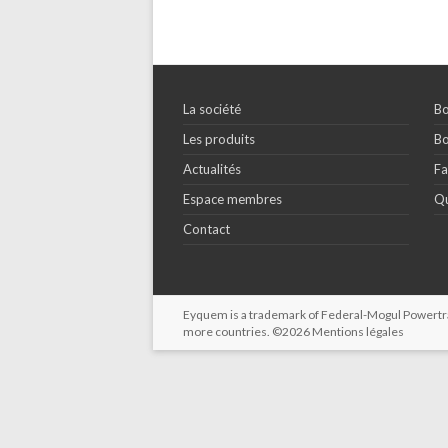
La société
Bo
Les produits
Bo
Actualités
Fa
Espace membres
Qu
Contact
Eyquem is a trademark of Federal-Mogul Powertrain
more countries. ©2026
Mentions légales