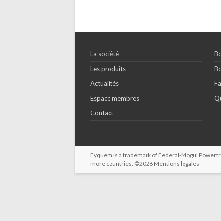
La société
Bo
Les produits
Bo
Actualités
Fa
Espace membres
Qu
Contact
Eyquem is a trademark of Federal-Mogul Powertrain
more countries. ©2026
Mentions légales