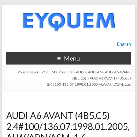
English
Menu
Vous êtes ici :
EYQUEM
>
Produits
>
AUDI
>
AUDI A6
>
AUDI A6 AVANT
(4B5.C5)
>
AUDI A6 AVANT (4B5.C5)
2.4#100/136,07.1998,01.2005,ALW/ARN/ASM,,1.6,
AUDI A6 AVANT (4B5.C5)
2.4#100/136,07.1998,01.2005,