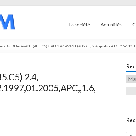
La société
Actualités
C
A6
>
AUDI A6 AVANT (4B5.C5)
>
AUDI A6 AVANT (4B5.C5) 2.4, quattro#115/156,12.1
Rech
.C5) 2.4,
.1997,01.2005,APC,,1.6,
Rec