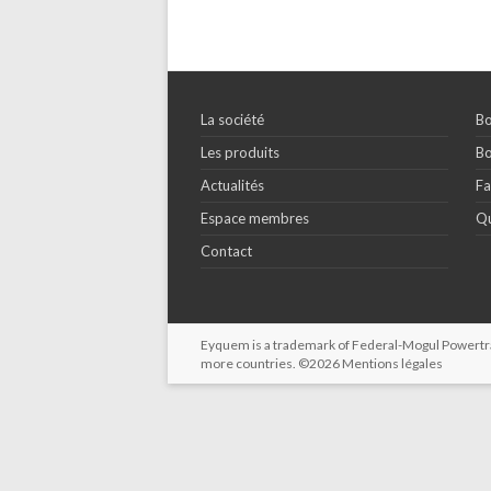
La société
Bo
Les produits
Bo
Actualités
Fa
Espace membres
Qu
Contact
Eyquem is a trademark of Federal-Mogul Powertrain
more countries. ©2026
Mentions légales