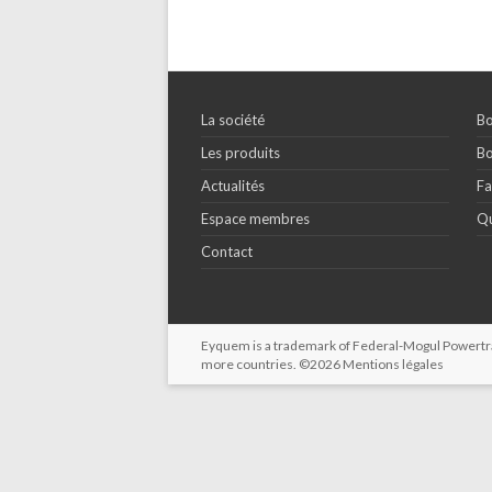
La société
Bo
Les produits
Bo
Actualités
Fa
Espace membres
Qu
Contact
Eyquem is a trademark of Federal-Mogul Powertrain
more countries. ©2026
Mentions légales