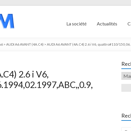
La société
Actualités
C
A6
>
AUDI A6 AVANT (4A.C4)
>
AUDI A6 AVANT (4A.C4) 2.6 i V6, quattro#110/150,06
Rech
4) 2.6 i V6,
.1994,02.1997,ABC,,0.9,
Rec