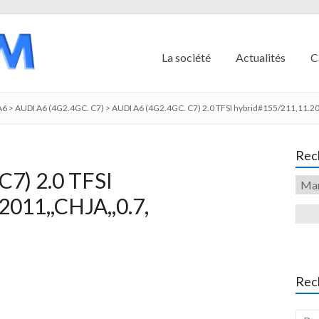
La société
Actualités
C
A6
>
AUDI A6 (4G2.4GC. C7)
>
AUDI A6 (4G2.4GC. C7) 2.0 TFSI hybrid#155/211,11.20
Rech
C7) 2.0 TFSI
011,,CHJA,,0.7,
Rec