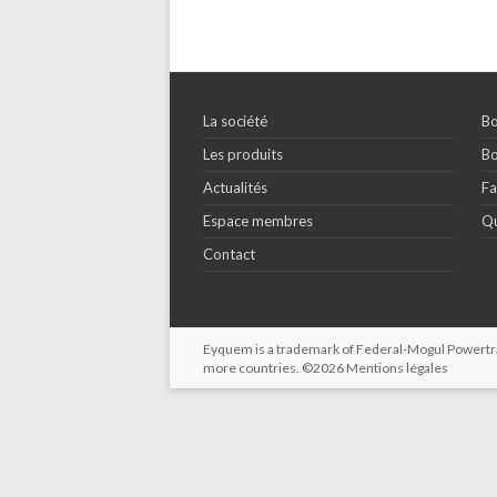
La société
Bo
Les produits
Bo
Actualités
Fa
Espace membres
Qu
Contact
Eyquem is a trademark of Federal-Mogul Powertrain
more countries. ©2026
Mentions légales