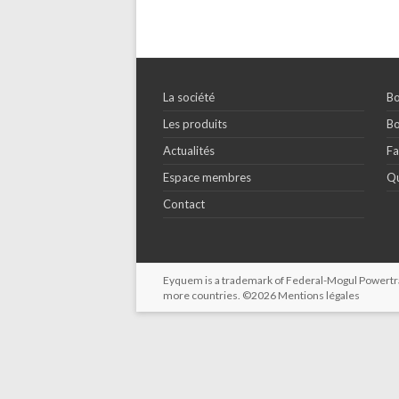
La société
Bo
Les produits
Bo
Actualités
Fa
Espace membres
Qu
Contact
Eyquem is a trademark of Federal-Mogul Powertrain
more countries. ©2026
Mentions légales