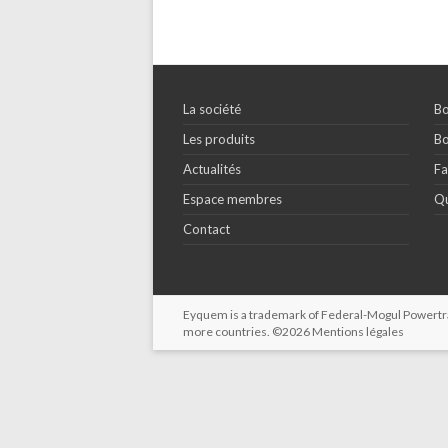
La société
Bo
Les produits
Bo
Actualités
Fa
Espace membres
Qu
Contact
Eyquem is a trademark of Federal-Mogul Powertrain
more countries. ©2026
Mentions légales