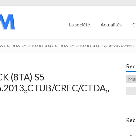
La société
Actualités
C
A5
>
AUDI A5 SPORTBACK (8TA)
>
AUDI A5 SPORTBACK (8TA) S5 quattro#245/333,0
Rech
K (8TA) S5
5.2013,,CTUB/CREC/CTDA,,
Rec