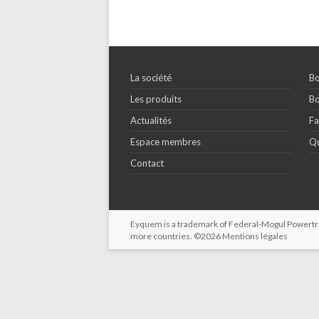
La société
Bo
Les produits
Bo
Actualités
Fa
Espace membres
Qu
Contact
Eyquem is a trademark of Federal-Mogul Powertrain
more countries. ©2026
Mentions légales