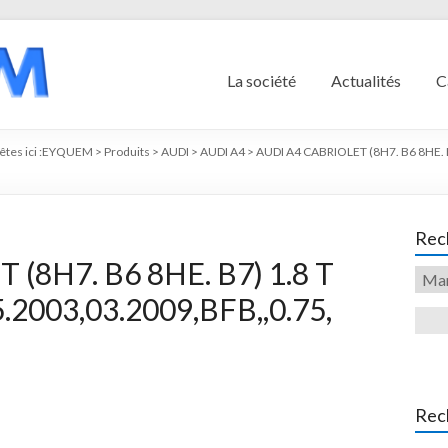
La société
Actualités
C
tes ici :
EYQUEM
>
Produits
>
AUDI
>
AUDI A4
>
AUDI A4 CABRIOLET (8H7. B6 8HE. 
Rech
(8H7. B6 8HE. B7) 1.8 T
.2003,03.2009,BFB,,0.75,
Rec