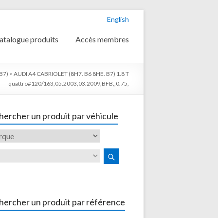
English
atalogue produits
Accès membres
B7)
>
AUDI A4 CABRIOLET (8H7. B6 8HE. B7) 1.8 T
quattro#120/163,05.2003,03.2009,BFB,,0.75,
ercher un produit par véhicule
hercher un produit par référence