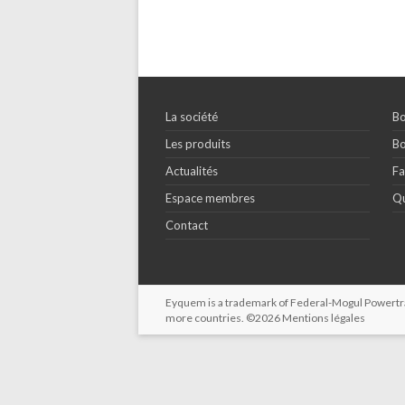
La société
Bo
Les produits
Bo
Actualités
Fa
Espace membres
Qu
Contact
Eyquem is a trademark of Federal-Mogul Powertrain
more countries. ©2026
Mentions légales