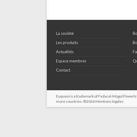
La société
Bo
Les produits
Bo
Actualités
Fa
Espace membres
Qu
Contact
Eyquem is a trademark of Federal-Mogul Powertrain
more countries. ©2026
Mentions légales