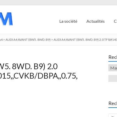
La société
Actualités
C
A4
>
AUDI A4 AVANT (8W5. 8WD. B9)
>
AUDI A4 AVANT (8W5. 8WD. B9) 2.0 TFSI#14
Rech
5. 8WD. B9) 2.0
015,,CVKB/DBPA,,0.75,
Rec