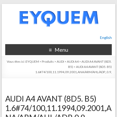
English
Menu
Vous êtes ici :
EYQUEM
>
Produits
>
AUDI
>
AUDI A4
>
AUDI A4 AVANT (8D5.
B5)
>
AUDI A4 AVANT (8D5. B5)
1.6#74/100,11.1994,09.2001,ANA/ARM/AHL/ADP,,0.9,
AUDI A4 AVANT (8D5. B5)
1.6#74/100,11.1994,09.2001,A