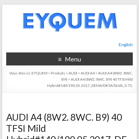
English
Menu
Vous êtes ici :
EYQUEM
>
Produits
>
AUDI
>
AUDI A4
>
AUDI A4 (8W2. 8WC.
B9)
>
AUDI A4 (8W2. 8WC. B9) 40 TFSI Mild
Hybrid#140/190,05.2017,,DEMA/DKYA/DLVA,,0.75,
AUDI A4 (8W2. 8WC. B9) 40
TFSI Mild