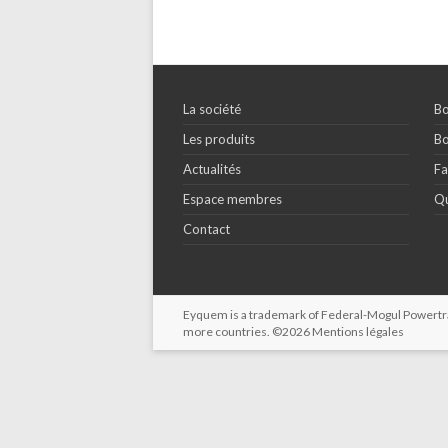
La société
Bo
Les produits
Bo
Actualités
Fa
Espace membres
Qu
Contact
Eyquem is a trademark of Federal-Mogul Powertrain
more countries. ©2026
Mentions légales