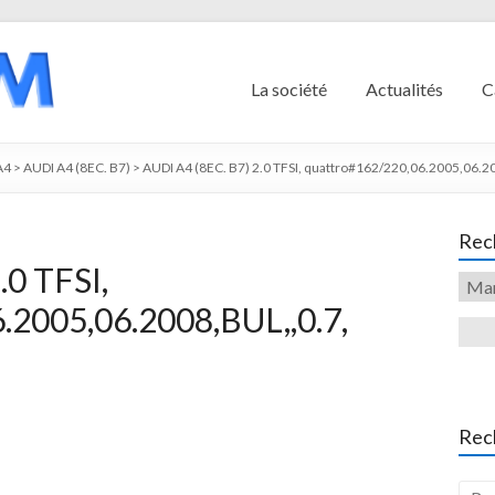
La société
Actualités
C
A4
>
AUDI A4 (8EC. B7)
>
AUDI A4 (8EC. B7) 2.0 TFSI, quattro#162/220,06.2005,06.2
Rech
.0 TFSI,
.2005,06.2008,BUL,,0.7,
Rec