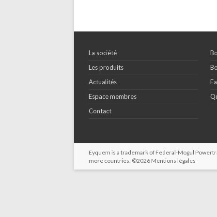
La société
Bo
Les produits
Bo
Actualités
Fa
Espace membres
Qu
Contact
Eyquem is a trademark of Federal-Mogul Powertrain
more countries. ©2026
Mentions légales