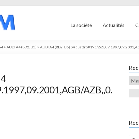
La société
Actualités
C
A4
>
AUDI A4 (8D2. B5)
>
AUDI A4 (8D2. B5) S4 quattro#195/265,09.1997,09.2001,A
Rech
S4
.1997,09.2001,AGB/AZB,,0.
Rec