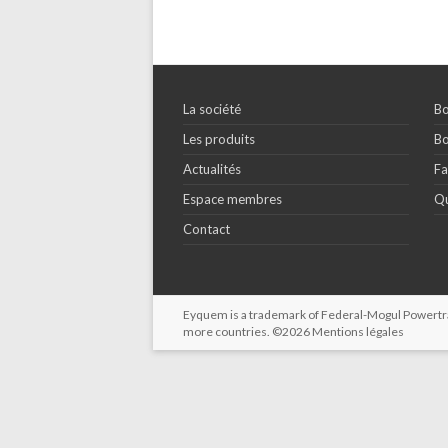
La société
Bo
Les produits
Bo
Actualités
Fa
Espace membres
Qu
Contact
Eyquem is a trademark of Federal-Mogul Powertrain
more countries. ©2026
Mentions légales