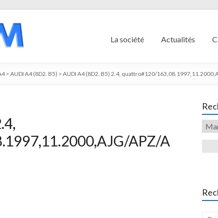
La société
Actualités
C
A4
>
AUDI A4 (8D2. B5)
>
AUDI A4 (8D2. B5) 2.4, quattro#120/163,08.1997,11.2000
Rech
.4,
8.1997,11.2000,AJG/APZ/A
Rec