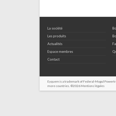
La société
Bo
Les produits
Bo
Actualités
Fa
Espace membres
Qu
Contact
Eyquem is a trademark of Federal-Mogul Powertrain
more countries. ©2026
Mentions légales