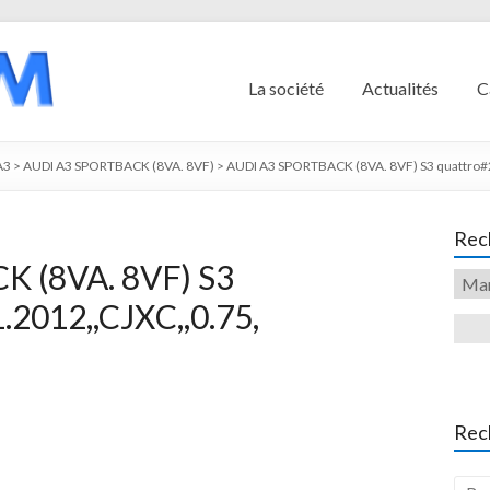
La société
Actualités
C
A3
>
AUDI A3 SPORTBACK (8VA. 8VF)
>
AUDI A3 SPORTBACK (8VA. 8VF) S3 quattro#
Rech
 (8VA. 8VF) S3
2012,,CJXC,,0.75,
Rec