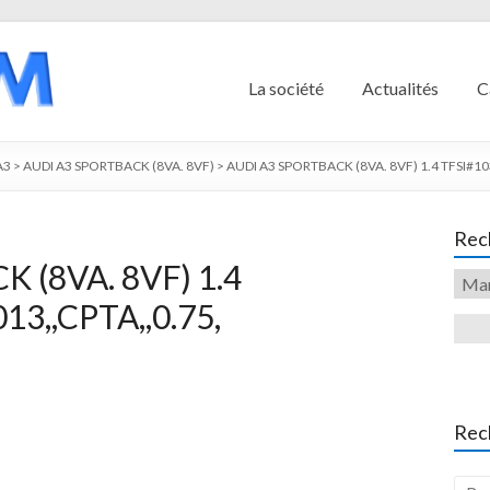
La société
Actualités
C
A3
>
AUDI A3 SPORTBACK (8VA. 8VF)
>
AUDI A3 SPORTBACK (8VA. 8VF) 1.4 TFSI#10
Rech
 (8VA. 8VF) 1.4
13,,CPTA,,0.75,
Rec