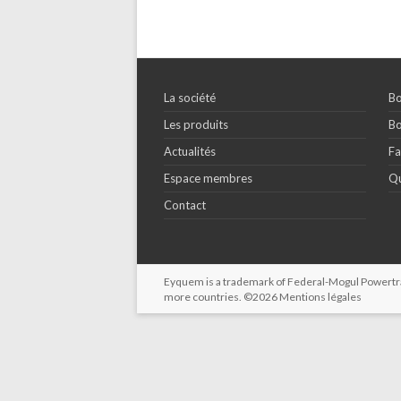
La société
Bo
Les produits
Bo
Actualités
Fa
Espace membres
Qu
Contact
Eyquem is a trademark of Federal-Mogul Powertrain
more countries. ©2026
Mentions légales