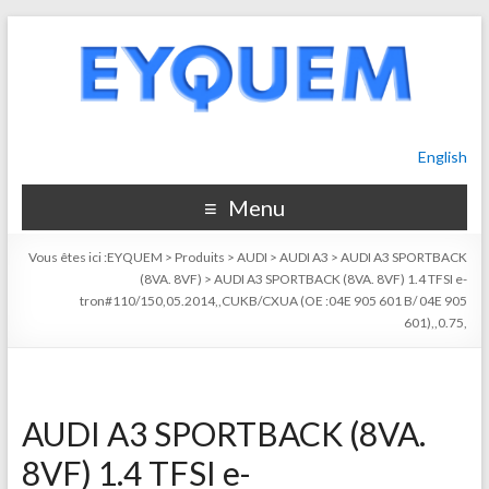
English
Menu
Vous êtes ici :
EYQUEM
>
Produits
>
AUDI
>
AUDI A3
>
AUDI A3 SPORTBACK
(8VA. 8VF)
>
AUDI A3 SPORTBACK (8VA. 8VF) 1.4 TFSI e-
tron#110/150,05.2014,,CUKB/CXUA (OE :04E 905 601 B/ 04E 905
601),,0.75,
AUDI A3 SPORTBACK (8VA.
8VF) 1.4 TFSI e-