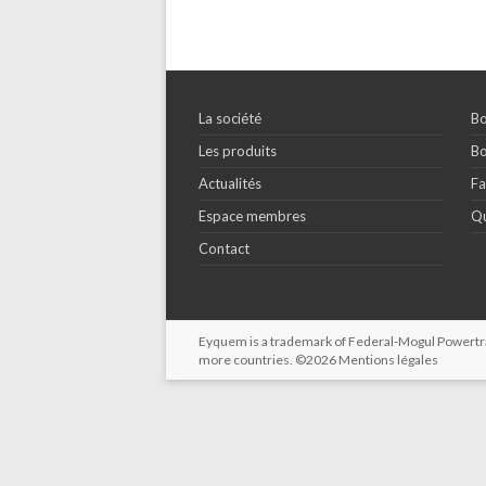
La société
Bo
Les produits
Bo
Actualités
Fa
Espace membres
Qu
Contact
Eyquem is a trademark of Federal-Mogul Powertrain
more countries. ©2026
Mentions légales