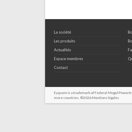
La société
Bo
Les produits
Bo
Actualités
Fa
Espace membres
Qu
Contact
Eyquem is a trademark of Federal-Mogul Powertrain
more countries. ©2026
Mentions légales