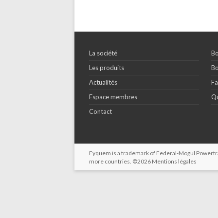
La société
Bo
Les produits
Bo
Actualités
Fa
Espace membres
Qu
Contact
Eyquem is a trademark of Federal-Mogul Powertrain
more countries. ©2026
Mentions légales