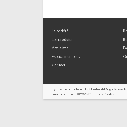
La société
Bo
Les produits
Bo
Actualités
Fa
Espace membres
Qu
Contact
Eyquem is a trademark of Federal-Mogul Powertrain
more countries. ©2026
Mentions légales